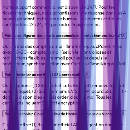
Notre support commercial est disponible 24/7. Pour les
tickets techniques, nous garantissons une réponse dans les 4
heures pendant les heures de bureau. Les alertes critiques
sont traitées 24/24, 7/7 par notre équipe senior.
Puis-je configurer des emails personnalisés (contact@monsite.ma)?
Oui. Créez des comptes email illimités depuis cPanel. Vous
avez: 10-20+ comptes email (selon le plan), aliases et
redirections flexibles, webmail pour accès depuis le
navigateur, synchronisation avec Outlook/Gmail/Apple Mail.
Puis-je installer un certificat SSL personnalisé?
Oui, 2 options: (1) SSL Gratuit Let's Encrypt (renouvellement
automatique), (2) SSL Premium: EV SSL, Wildcard SSL, Multi-
domain disponibles depuis order.clouder.ma. Tous les
certificats incluent 256-bit encryption.
Pourquoi choisir Clouder au lieu de Hostino, Genious ou Nindohost?
Clouder offre: (1) Registrar officiel ANRT - gestion domaine