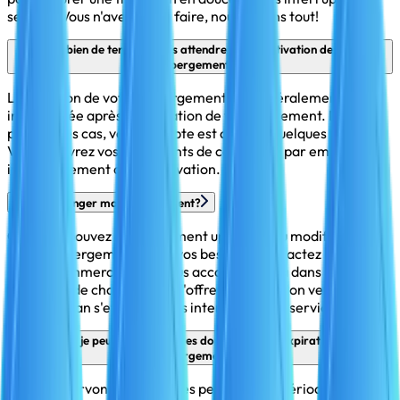
service. Vous n'avez rien à faire, nous gérons tout!
Combien de temps je dois attendre pour l'activation de mon
hébergement?
L'activation de votre hébergement est généralement
instantanée après la validation de votre paiement. Dans la
plupart des cas, votre compte est actif en quelques minutes.
Vous recevrez vos identifiants de connexion par email
immédiatement après activation.
Puis-je changer mon abonnement?
Oui, vous pouvez à tout moment upgrader ou modifier votre
plan d'hébergement selon vos besoins. Contactez notre
équipe commerciale qui vous accompagnera dans le
processus de changement d'offre. La migration vers un
nouveau plan s'effectue sans interruption de service.
Est-ce que je peux restaurer mes données après expiration de mon
hébergement?
Nous conservons vos données pendant une période limitée