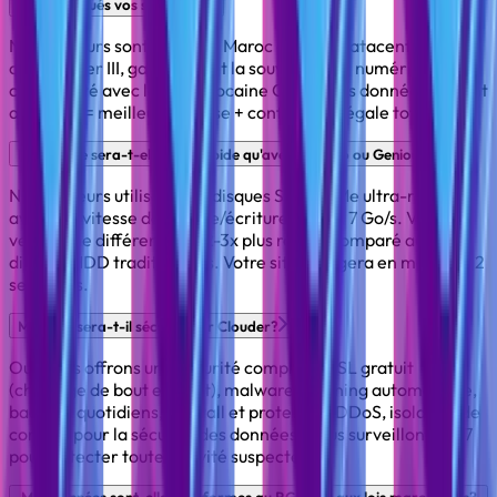
Où sont situés vos serveurs?
Nos serveurs sont situés au Maroc dans un datacenter
certifié Tier III, garantissant la souveraineté numérique et la
conformité avec la loi marocaine CNDP. Vos données restent
au Maroc = meilleure vitesse + conformité légale totale.
Ma vitesse sera-t-elle plus rapide qu'avec Hostino ou Genious?
Nos serveurs utilisent des disques SSD NVMe ultra-rapides
avec une vitesse de lecture/écriture jusqu'à 7 Go/s. Vous
verrez une différence de 2-3x plus rapide comparé aux
disques HDD traditionnels. Votre site chargera en moins de 2
secondes.
Mon site sera-t-il sécurisé sur Clouder?
Oui, nous offrons une sécurité complète: SSL gratuit
(chiffrage de bout en bout), malware scanning automatique,
backups quotidiens, firewall et protection DDoS, isolation de
compte pour la sécurité des données. Nous surveillons 24/7
pour détecter toute activité suspecte.