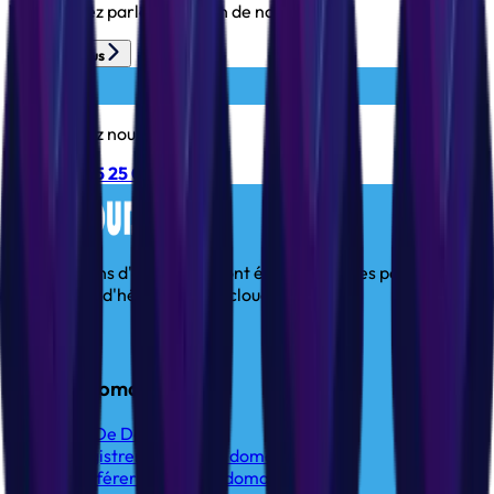
Vous pouvez parlez avec l'un de nos agents:
Ecrivez-nous
Vous pouvez nous appeler:
+212 (05) 25 25 09 69
Plus de 15 ans d'expérience ont été nécessaires pour créer la
plateforme d'hébergement cloud parfaite
Nom de domaine
Nom De Domaine .ma
Enregistrer un nom de domaine
Transférer un nom de domaine