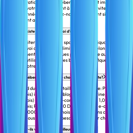
après l'expiration de votre hébergement. Il est important de
renouveler votre abonnement à temps pour éviter toute
perte de données. Contactez-nous rapidement si votre
hébergement a expiré.
Est ce qu'il existe une limite d'envoi d'email?
Oui, pour éviter les abus et le spam, nous appliquons des
limites d'envoi d'emails. Ces limites varient selon votre plan
d'hébergement et sont conçues pour répondre aux besoins
normaux d'utilisation. Pour des besoins spécifiques,
contactez notre support.
Quel plan d'hébergement dois-je choisir pour mon site?
Cela dépend du type et de la taille de votre site: Plan Newbie
(249 DH/mois) idéal pour les blogs et sites vitrine; Plan Geek
(400 DH/mois) pour petite e-commerce avec 1,000+
visiteurs/mois; Plan Guru (600 DH/mois) pour e-commerce
premium, 5,000+ visiteurs/mois et applications complexes.
Consultez-nous si vous avez besoin d'aide pour choisir.
Vos prix sont-ils vraiment les meilleurs au Maroc?