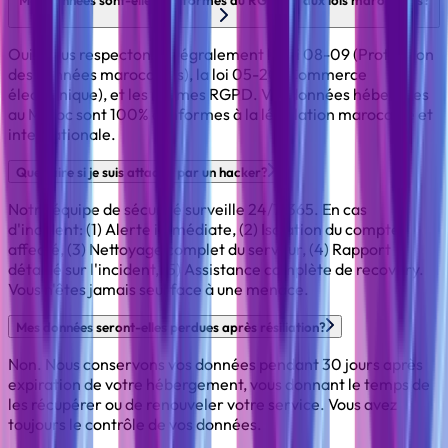
Mes données sont-elles conformes au RGPD et aux lois marocaines?
Oui. Nous respectons intégralement la loi 08-09 (Protection
des données marocaines), la loi 05-20 (Commerce
électronique), et les normes RGPD. Vos données hébergées
au Maroc sont 100% conformes à la législation marocaine et
internationale.
Que faire si je suis attaqué par un hacker?
Notre équipe de sécurité surveille 24/7/365. En cas
d'incident: (1) Alerte immédiate, (2) Isolation du compte
affecté, (3) Nettoyage complet du serveur, (4) Rapport
détaillé sur l'incident, (5) Assistance complète de recovery.
Vous n'êtes jamais seul face à une menace.
Mes données seront-elles perdues après résiliation?
Non. Nous conservons vos données pendant 30 jours après
expiration de votre hébergement, vous donnant le temps de
les récupérer ou de renouveler votre service. Vous avez
toujours le contrôle de vos données.