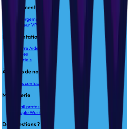
Hébergement web
Hébergement web
Serveur VPS
Documentation
Centre Aide
Guides
Tutoriels
À propos de nous
Nous contacter
Messagerie
Email professionnel
Google Workspace
Des questions ?