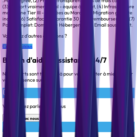
.MA intégrée, (2) Pricing transparent - pas de frais cachés,
(3) Support vraiment local - équipe à Rabat, (4) Infrastructure
marocaine Tier III - données au Maroc, (5) Migration gratuite
incluse, (6) Satisfaction garantie 30 jours remboursement, (7)
Pack complet: Domaine + Hébergement + Email sous un toit.
Vous avez d'autres questions ?
Contactez-nous
Besoin d'aide ? Assistance 24/7
Nos experts sont toujours là pour vous assister à mieux gérer
votre présence sur le web.
Vous pouvez parlez avec nous
Chattez avec nous