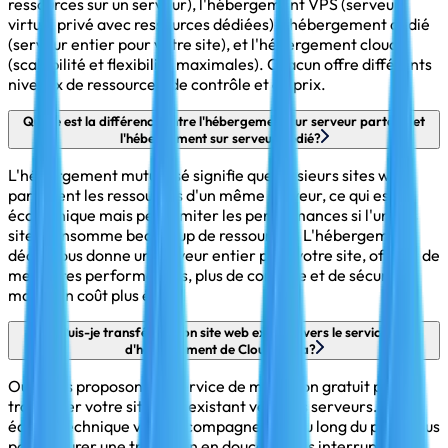
ressources sur un serveur), l'hébergement VPS (serveur
virtuel privé avec ressources dédiées), l'hébergement dédié
(serveur entier pour votre site), et l'hébergement cloud
(scalabilité et flexibilité maximales). Chacun offre différents
niveaux de ressources, de contrôle et de prix.
Quelle est la différence entre l'hébergement sur serveur partagé et
l'hébergement sur serveur dédié?
L'hébergement mutualisé signifie que plusieurs sites web
partagent les ressources d'un même serveur, ce qui est
économique mais peut limiter les performances si l'un des
sites consomme beaucoup de ressources. L'hébergement
dédié vous donne un serveur entier pour votre site, offrant de
meilleures performances, plus de contrôle et de sécurité,
mais à un coût plus élevé.
Puis-je transférer mon site web existant vers le service
d'hébergement de Clouder.ma?
Oui, nous proposons un service de migration gratuit pour
transférer votre site web existant vers nos serveurs. Notre
équipe technique vous accompagne tout au long du processus
pour assurer une transition en douceur sans interruption de