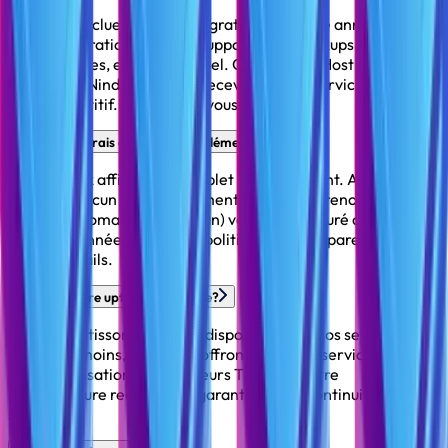
Nos plans incluent: domaine gratuit (première année), SSL
gratuit, migration gratuite, support 24/7, backups
automatiques, et accès cPanel. Comparés à Hostino,
Genious et Nindohost, vous recevez plus de services pour un
prix compétitif. Vérifiez par vous-même!
Y a-t-il des frais cachés ou supplémentaires?
Non. Le prix affiché est complet et transparent. Aucun frais
de setup, aucun frais supplémentaire. Seul le renouvellement
annuel du domaine (119 DH/an) vous sera facturé après la
première année. Voir notre politique de transparence pour
plus de détails.
Quel est votre uptime guarantee?
Nous garantissons 99.9% de disponibilité de nos serveurs. Si
vous avez moins, nous vous offrons 1 mois de service gratuit
en compensation. Nos serveurs Tier III et notre
infrastructure redondante garantissent la continuité de
service.