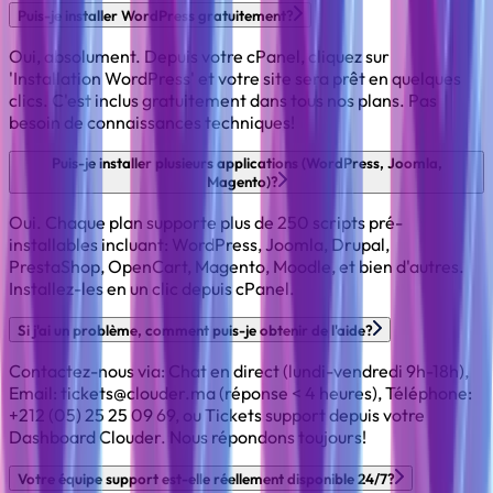
Puis-je installer WordPress gratuitement?
Oui, absolument. Depuis votre cPanel, cliquez sur
'Installation WordPress' et votre site sera prêt en quelques
clics. C'est inclus gratuitement dans tous nos plans. Pas
besoin de connaissances techniques!
Puis-je installer plusieurs applications (WordPress, Joomla,
Magento)?
Oui. Chaque plan supporte plus de 250 scripts pré-
installables incluant: WordPress, Joomla, Drupal,
PrestaShop, OpenCart, Magento, Moodle, et bien d'autres.
Installez-les en un clic depuis cPanel.
Si j'ai un problème, comment puis-je obtenir de l'aide?
Contactez-nous via: Chat en direct (lundi-vendredi 9h-18h),
Email: tickets@clouder.ma (réponse < 4 heures), Téléphone:
+212 (05) 25 25 09 69, ou Tickets support depuis votre
Dashboard Clouder. Nous répondons toujours!
Votre équipe support est-elle réellement disponible 24/7?