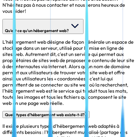
N'hésitez pas à nous contacter et nous serons heureux de
vous aider!
Qu'est ce qu'un hébergement web?
L'hébergement web désigne de façon générale un espace de
stockage dans un serveur, utilisé pour la mise en ligne de
sites web. Autrement dit, c'est un service qui permet aux
propriétaires de sites web de proposer le contenu de leur site
à des internautes via Internet. Alors qu'un nom de domaine
permet aux utilisateurs de trouver votre site web et offre
ainsi aux utilisateurs les « coordonnées » c'est lui qui
permettent de se connecter au site web où la recherchent,
l'hébergement web est le service qui traduit tous les mots,
toutes les images et tous les fichiers qui composent le site
web en une page web réelle.
Quels types d'hébergement web existe-t-il?
Il existe plusieurs types d'hébergement web adaptés à
différents besoins : l'hébergement mutualisé (partage des