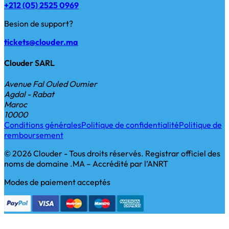
+212 (05) 2525 0969
Besion de support?
tickets@clouder.ma
Clouder SARL
Avenue Fal Ouled Oumier
Agdal - Rabat
Maroc
10000
Conditions générales
Politique de confidentialité
Politique de
remboursement
© 2026 Clouder - Tous droits réservés. Registrar officiel des
noms de domaine .MA – Accrédité par l’ANRT
Modes de paiement acceptés